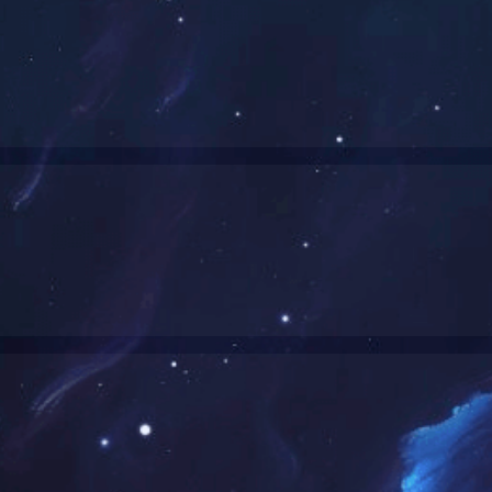
爱体育
内窥镜检测