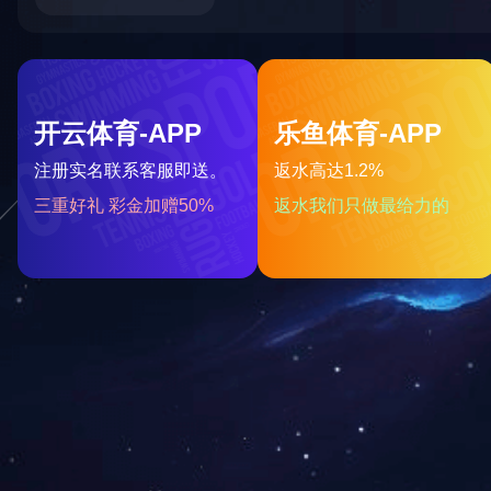
管线预调式服务
工业内窥镜
况下实现无
FPSO海上平台服务
●管线内照像
●分析记录/
VOCs监测服务
●适用于各
其他服务