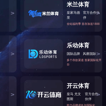
爱体育(中国)官方网站-登录入口
>
新闻资讯
>
浏览次数：