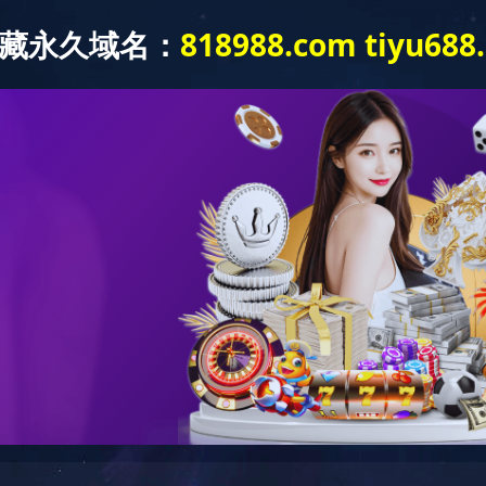
关于我们
产品中心
服务项目
行